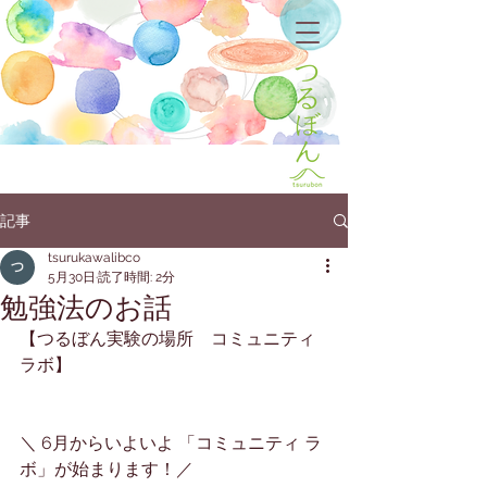
記事
tsurukawalibco
5月30日
読了時間: 2分
勉強法のお話
【つるぼん実験の場所　コミュニティ 
ラボ】
＼ 6月からいよいよ 
「コミュニティ ラ
ボ」が始まります！
／