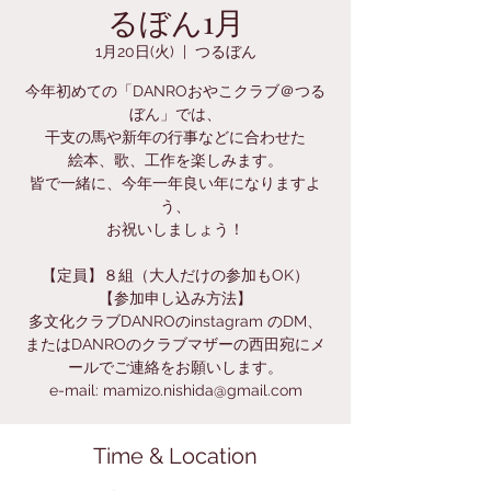
るぼん1月
1月20日(火)
  |  
つるぼん
今年初めての「DANROおやこクラブ＠つる
ぼん」では、
干支の馬や新年の行事などに合わせた
絵本、歌、工作を楽しみます。
皆で一緒に、今年一年良い年になりますよ
う、
お祝いしましょう！
【定員】８組（大人だけの参加もOK）
【参加申し込み方法】
多文化クラブDANROのinstagram のDM、
またはDANROのクラブマザーの西田宛にメ
ールでご連絡をお願いします。
e-mail: mamizo.nishida@gmail.com
Time & Location