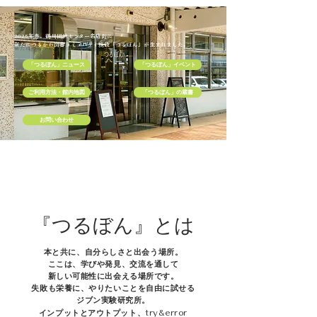
2025年春、鶴川団地センター名店街に
新たにつるかわ図書コミュニティ施設「つるぼん」が​生まれました。
「つるぼん」ニュース
「つるぼん」イベント
ご利用方法・館内地図
「つるぼん」の蔵書
お問い合わせ
『つるぼん』とは
本と共に、自分らしさと出会う場所。
ここは、学びや発見、交流を通して
新しい可能性に出会える場所です。
失敗も栄養に、やりたいことを自由に試せる
ジブン実験研究所。
インプットとアウトプット、
try&error