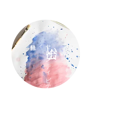
出会い
ィ
セ
レ
ン
デ
ィ
ピ
テ
実験の場所