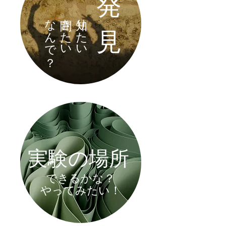
発
​なんで？
聞きたい
知りたい
見
学び
実験の場所
できるかな？
​やってみたい！
発見